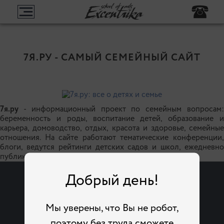
7Я.РУ - САМЫЙ СЕМЕЙНЫЙ САЙТ
7я.ру
- информационный проект по семейным вопросам:
беременность и роды, воспитание детей, образование и
карьера, домоводство, отдых, красота и здоровье, семейные
отношения. На сайте работают тематические конференции,
блоги, ведутся рейтинги детских садов и школ, ежедневно
публикуются статьи и проводятся конкурсы.
Добрый день!
Мы уверены, что Вы не робот,
поэтому без труда сможете
Танцы